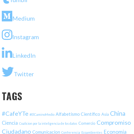
Medium
Instagram
LinkedIn
Twitter
TAGS
#CafeYTe
China
Alfabetismo Cientifico
Asia
#ElCaminoMedio
Compromiso
Ciencia
Comercio
Coalicion por la inteligencia de los datos
Ciudadano
Economia
Comunicacion
Conferencia
Ecoambientes