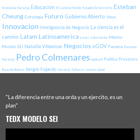
Esteban
Educacion
Economia Naranja
El Camino Medio
Estado De Derecho
Cheung
Futuro
Gobierno Abierto
Estrategia
Ideas
Innovacion
La ciencia es el
Inteligencia de Negocio
Latinoamerica
Latam
camino
Mentor
Leyes
Libertarios
Negocios
oGOV
Natalila Villamizar
Modelo SEI
Panama
Panama
Pedro Colmenares
Politica
Proyectos
Naranja
podcast
Sergio Fajardo
Ricardo Botero
Servicio
Talleres
Universidad
"La diferencia entre una orda y un ejercito, es un
plan"
TEDX MODELO SEI
Reproductor